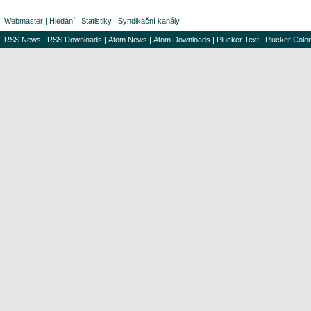
Webmaster
|
Hledání
|
Statistiky
|
Syndikační kanály
RSS News
|
RSS Downloads
|
Atom News
|
Atom Downloads
|
Plucker Text
|
Plucker Color