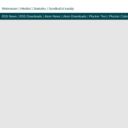
Webmaster
|
Hledání
|
Statistiky
|
Syndikační kanály
RSS News
|
RSS Downloads
|
Atom News
|
Atom Downloads
|
Plucker Text
|
Plucker Color