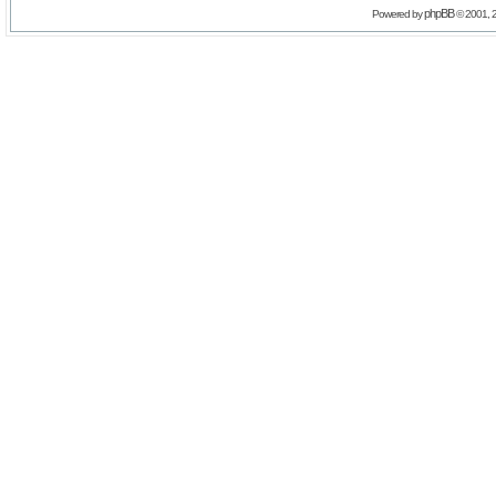
phpBB
Powered by
© 2001, 