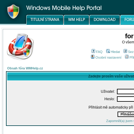
fo
O všem
FAQ
Hledat
Sez
Osobní nastavení
Při
Obsah fóra WMHelp.cz
Zadejte prosím vaše uživa
Uživatel:
Heslo:
Přihlásit mě automaticky př
Zapomněl(a) jsem 