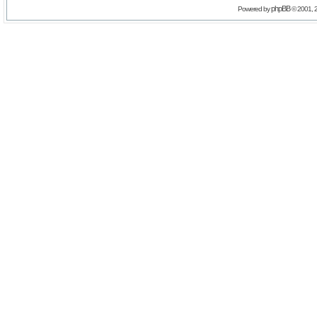
phpBB
Powered by
© 2001, 