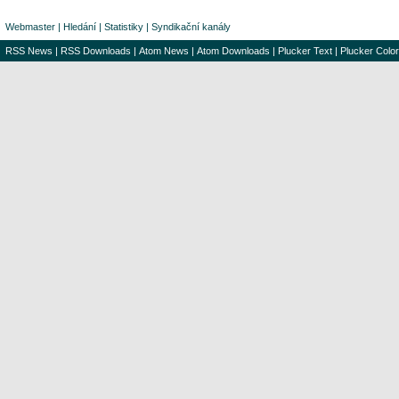
Webmaster
|
Hledání
|
Statistiky
|
Syndikační kanály
RSS News
|
RSS Downloads
|
Atom News
|
Atom Downloads
|
Plucker Text
|
Plucker Color