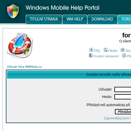
fo
O všem
FAQ
Hledat
Sez
Osobní nastavení
Při
Obsah fóra WMHelp.cz
Zadejte prosím vaše uživa
Uživatel:
Heslo:
Přihlásit mě automaticky př
Zapomněl(a) jsem 