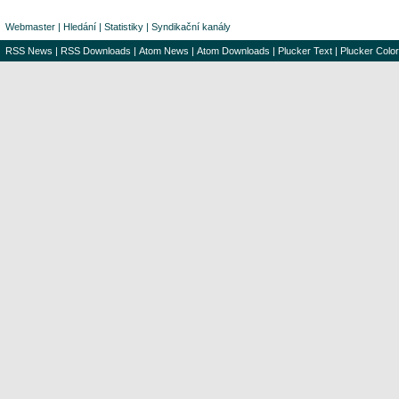
Webmaster
|
Hledání
|
Statistiky
|
Syndikační kanály
RSS News
|
RSS Downloads
|
Atom News
|
Atom Downloads
|
Plucker Text
|
Plucker Color