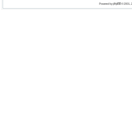
phpBB
Powered by
© 2001, 