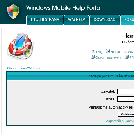
fo
O všem
FAQ
Hledat
Sez
Osobní nastavení
Při
Obsah fóra WMHelp.cz
Zadejte prosím vaše uživa
Uživatel:
Heslo:
Přihlásit mě automaticky př
Zapomněl(a) jsem 