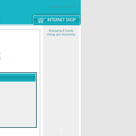
windowsmobile.cz
Reklama
/
Ceník
Vstup pro inzerenty
e
í