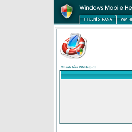
Obsah fóra WMHelp.cz