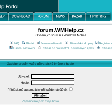
forum.WMHelp.cz
O všem, co souvisí s Windows Mobile
FAQ
Hledat
Seznam uživatelů
Uživatelské skupiny
Registrac
Osobní nastavení
Přihlásit se pro kontrolu soukromých zpráv
Přihlášen
Zadejte prosím vaše uživatelské jméno a heslo
Uživatel:
Heslo:
Přihlásit mě automaticky při každé návštěvě:
Zapomněl(a) jsem svoje heslo