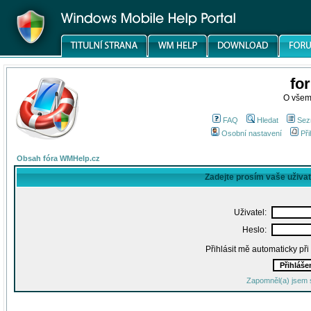
fo
O všem
FAQ
Hledat
Sez
Osobní nastavení
Při
Obsah fóra WMHelp.cz
Zadejte prosím vaše uživa
Uživatel:
Heslo:
Přihlásit mě automaticky př
Zapomněl(a) jsem 