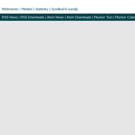
Webmaster
|
Hledání
|
Statistiky
|
Syndikační kanály
RSS News
|
RSS Downloads
|
Atom News
|
Atom Downloads
|
Plucker Text
|
Plucker Color