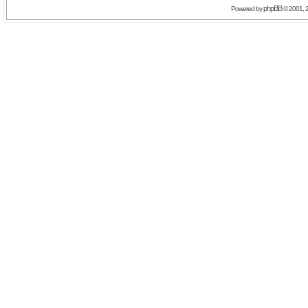
phpBB
Powered by
© 2001, 