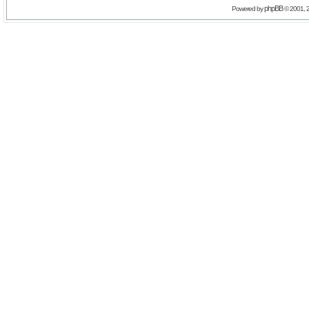
phpBB
Powered by
© 2001, 