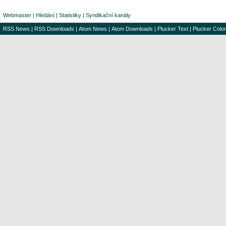
Webmaster
|
Hledání
|
Statistiky
|
Syndikační kanály
RSS News
|
RSS Downloads
|
Atom News
|
Atom Downloads
|
Plucker Text
|
Plucker Color