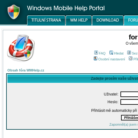
fo
O všem
FAQ
Hledat
Sez
Osobní nastavení
Při
Obsah fóra WMHelp.cz
Zadejte prosím vaše uživa
Uživatel:
Heslo:
Přihlásit mě automaticky př
Zapomněl(a) jsem 