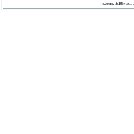
phpBB
Powered by
© 2001, 