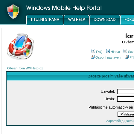
fo
O všem
FAQ
Hledat
Sez
Osobní nastavení
Při
Obsah fóra WMHelp.cz
Zadejte prosím vaše uživa
Uživatel:
Heslo:
Přihlásit mě automaticky př
Zapomněl(a) jsem 