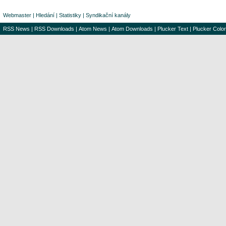
Webmaster
|
Hledání
|
Statistiky
|
Syndikační kanály
RSS News
|
RSS Downloads
|
Atom News
|
Atom Downloads
|
Plucker Text
|
Plucker Color