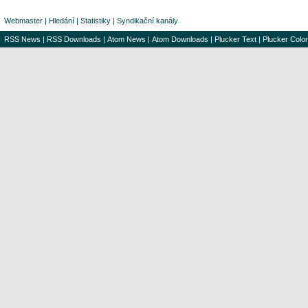
Webmaster
|
Hledání
|
Statistiky
|
Syndikační kanály
RSS News
|
RSS Downloads
|
Atom News
|
Atom Downloads
|
Plucker Text
|
Plucker Color