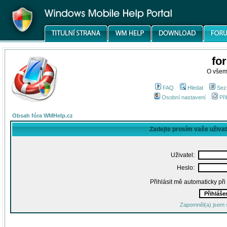
fo
O všem
FAQ
Hledat
Sez
Osobní nastavení
Při
Obsah fóra WMHelp.cz
Zadejte prosím vaše uživa
Uživatel:
Heslo:
Přihlásit mě automaticky př
Zapomněl(a) jsem 