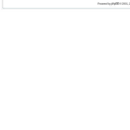
phpBB
Powered by
© 2001, 