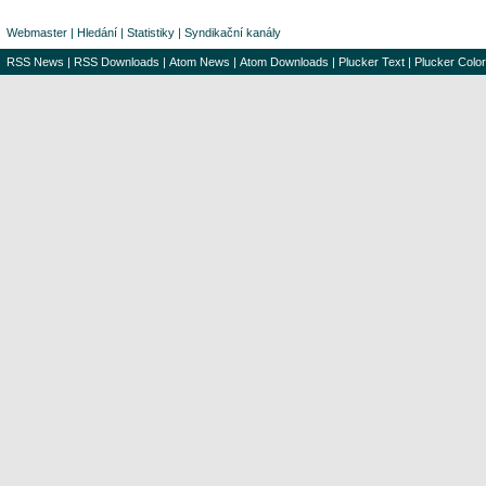
Webmaster
|
Hledání
|
Statistiky
|
Syndikační kanály
RSS News
|
RSS Downloads
|
Atom News
|
Atom Downloads
|
Plucker Text
|
Plucker Color