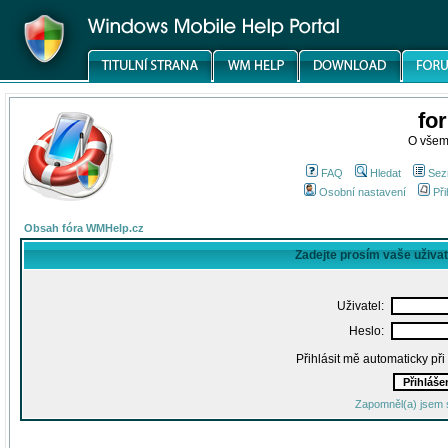
fo
O všem
FAQ
Hledat
Sez
Osobní nastavení
Při
Obsah fóra WMHelp.cz
Zadejte prosím vaše uživa
Uživatel:
Heslo:
Přihlásit mě automaticky př
Zapomněl(a) jsem 