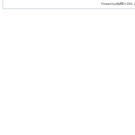
phpBB
Powered by
© 2001, 