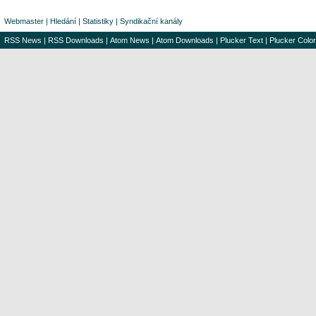
Webmaster
|
Hledání
|
Statistiky
|
Syndikační kanály
RSS News
|
RSS Downloads
|
Atom News
|
Atom Downloads
|
Plucker Text
|
Plucker Color