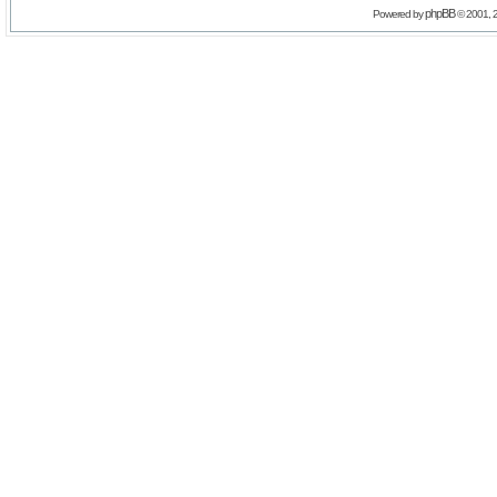
phpBB
Powered by
© 2001, 