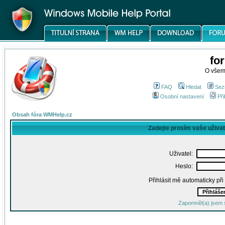
fo
O všem
FAQ
Hledat
Sez
Osobní nastavení
Při
Obsah fóra WMHelp.cz
Zadejte prosím vaše uživa
Uživatel:
Heslo:
Přihlásit mě automaticky př
Zapomněl(a) jsem 