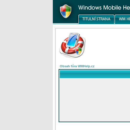
Obsah fóra WMHelp.cz