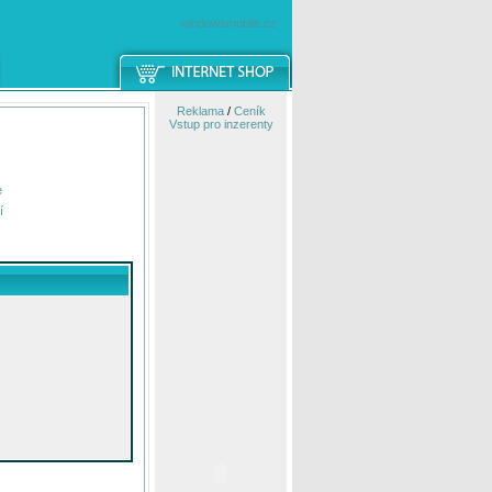
windowsmobile.cz
Reklama
/
Ceník
Vstup pro inzerenty
e
í