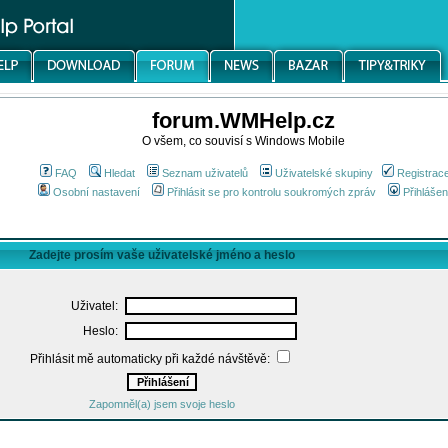
forum.WMHelp.cz
O všem, co souvisí s Windows Mobile
FAQ
Hledat
Seznam uživatelů
Uživatelské skupiny
Registrac
Osobní nastavení
Přihlásit se pro kontrolu soukromých zpráv
Přihlášen
Zadejte prosím vaše uživatelské jméno a heslo
Uživatel:
Heslo:
Přihlásit mě automaticky při každé návštěvě:
Zapomněl(a) jsem svoje heslo