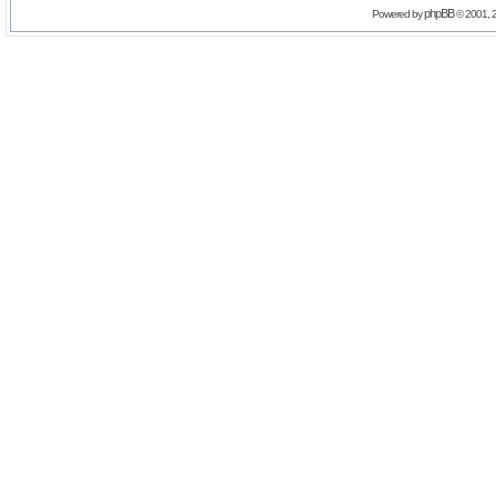
phpBB
Powered by
© 2001, 