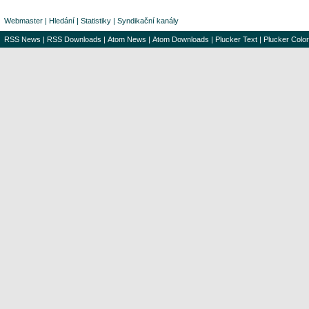
Webmaster
|
Hledání
|
Statistiky
|
Syndikační kanály
RSS News
|
RSS Downloads
|
Atom News
|
Atom Downloads
|
Plucker Text
|
Plucker Color