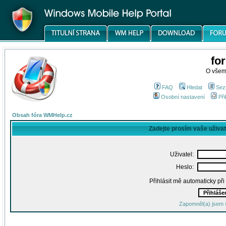
fo
O všem
FAQ
Hledat
Sez
Osobní nastavení
Při
Obsah fóra WMHelp.cz
Zadejte prosím vaše uživa
Uživatel:
Heslo:
Přihlásit mě automaticky př
Zapomněl(a) jsem 