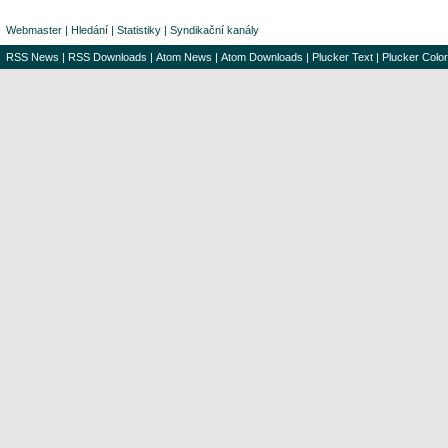
Webmaster
|
Hledání
|
Statistiky
|
Syndikační kanály
RSS News
|
RSS Downloads
|
Atom News
|
Atom Downloads
|
Plucker Text
|
Plucker Color