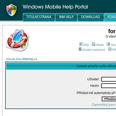
fo
O všem
FAQ
Hledat
Sez
Osobní nastavení
Při
Obsah fóra WMHelp.cz
Zadejte prosím vaše uživa
Uživatel:
Heslo:
Přihlásit mě automaticky př
Zapomněl(a) jsem 