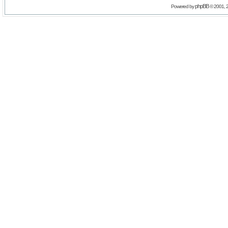
phpBB
Powered by
© 2001, 