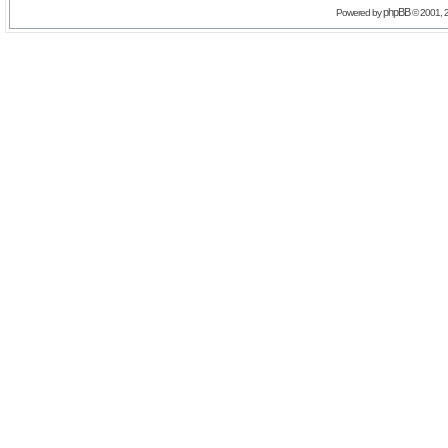
phpBB
Powered by
© 2001, 