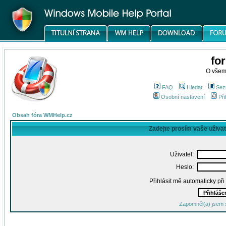
fo
O všem
FAQ
Hledat
Sez
Osobní nastavení
Při
Obsah fóra WMHelp.cz
Zadejte prosím vaše uživa
Uživatel:
Heslo:
Přihlásit mě automaticky př
Zapomněl(a) jsem 