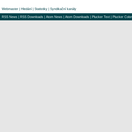
Webmaster
|
Hledání
|
Statistiky
|
Syndikační kanály
RSS News
|
RSS Downloads
|
Atom News
|
Atom Downloads
|
Plucker Text
|
Plucker Color