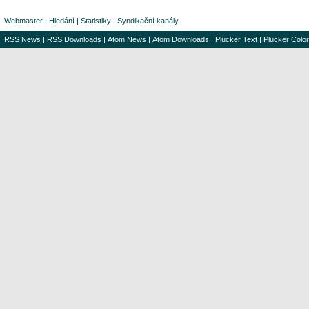
Webmaster
|
Hledání
|
Statistiky
|
Syndikační kanály
RSS News
|
RSS Downloads
|
Atom News
|
Atom Downloads
|
Plucker Text
|
Plucker Color