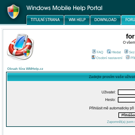
fo
O všem
FAQ
Hledat
Sez
Osobní nastavení
Při
Obsah fóra WMHelp.cz
Zadejte prosím vaše uživa
Uživatel:
Heslo:
Přihlásit mě automaticky př
Zapomněl(a) jsem 