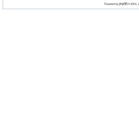
phpBB
Powered by
© 2001, 