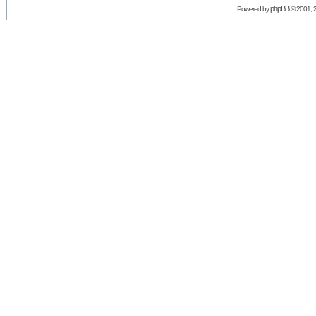
phpBB
Powered by
© 2001, 