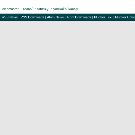
Webmaster
|
Hledání
|
Statistiky
|
Syndikační kanály
RSS News
|
RSS Downloads
|
Atom News
|
Atom Downloads
|
Plucker Text
|
Plucker Color