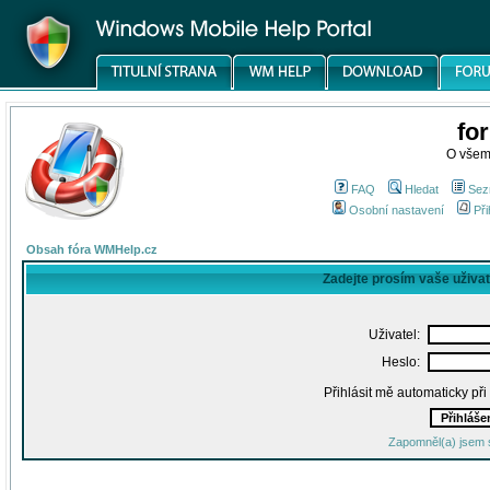
fo
O všem
FAQ
Hledat
Sez
Osobní nastavení
Při
Obsah fóra WMHelp.cz
Zadejte prosím vaše uživa
Uživatel:
Heslo:
Přihlásit mě automaticky př
Zapomněl(a) jsem 