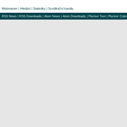
Webmaster
|
Hledání
|
Statistiky
|
Syndikační kanály
RSS News
|
RSS Downloads
|
Atom News
|
Atom Downloads
|
Plucker Text
|
Plucker Color