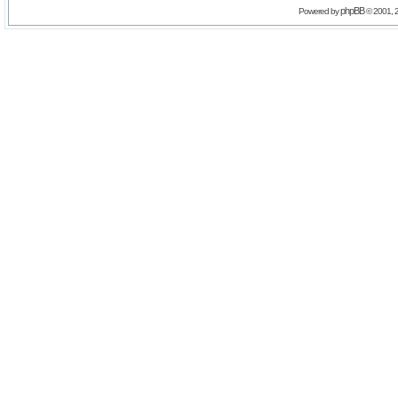
phpBB
Powered by
© 2001, 