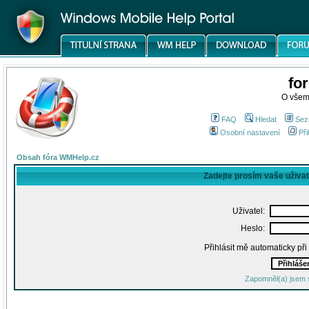
fo
O všem
FAQ
Hledat
Sez
Osobní nastavení
Při
Obsah fóra WMHelp.cz
Zadejte prosím vaše uživa
Uživatel:
Heslo:
Přihlásit mě automaticky př
Zapomněl(a) jsem 