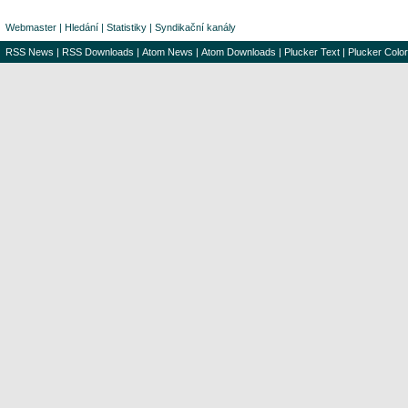
Webmaster
|
Hledání
|
Statistiky
|
Syndikační kanály
RSS News
|
RSS Downloads
|
Atom News
|
Atom Downloads
|
Plucker Text
|
Plucker Color