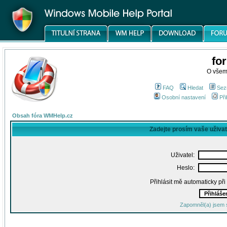
fo
O všem
FAQ
Hledat
Sez
Osobní nastavení
Při
Obsah fóra WMHelp.cz
Zadejte prosím vaše uživa
Uživatel:
Heslo:
Přihlásit mě automaticky př
Zapomněl(a) jsem 