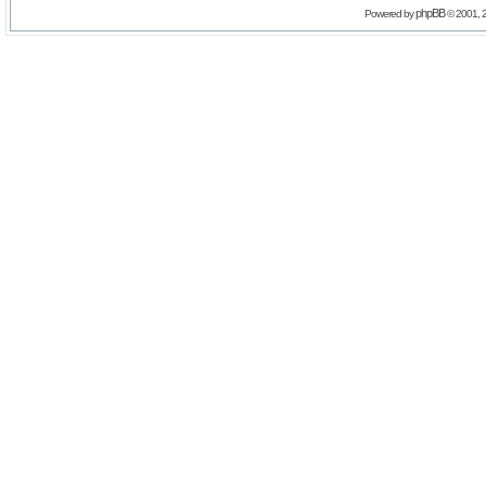
phpBB
Powered by
© 2001, 