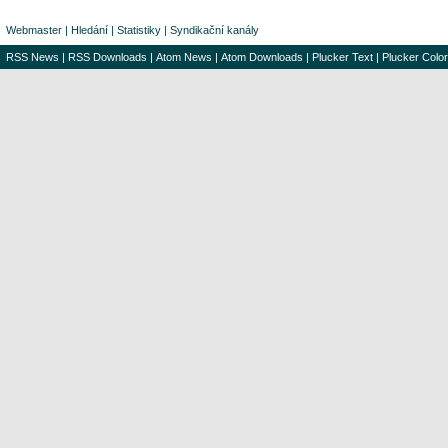
Webmaster
|
Hledání
|
Statistiky
|
Syndikační kanály
RSS News
|
RSS Downloads
|
Atom News
|
Atom Downloads
|
Plucker Text
|
Plucker Color