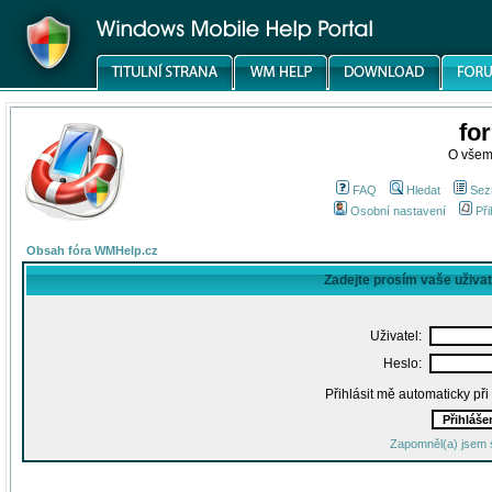
fo
O všem
FAQ
Hledat
Sez
Osobní nastavení
Při
Obsah fóra WMHelp.cz
Zadejte prosím vaše uživa
Uživatel:
Heslo:
Přihlásit mě automaticky př
Zapomněl(a) jsem 