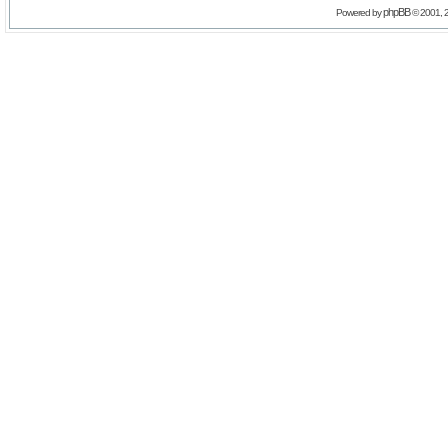
phpBB
Powered by
© 2001, 