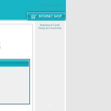
windowsmobile.cz
Reklama
/
Ceník
Vstup pro inzerenty
e
í