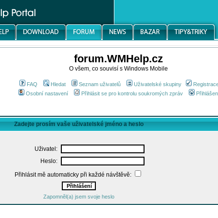
forum.WMHelp.cz
O všem, co souvisí s Windows Mobile
FAQ
Hledat
Seznam uživatelů
Uživatelské skupiny
Registrac
Osobní nastavení
Přihlásit se pro kontrolu soukromých zpráv
Přihlášen
Zadejte prosím vaše uživatelské jméno a heslo
Uživatel:
Heslo:
Přihlásit mě automaticky při každé návštěvě:
Zapomněl(a) jsem svoje heslo