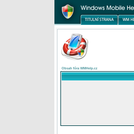
Obsah fóra WMHelp.cz