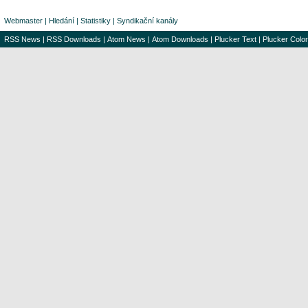
Webmaster
|
Hledání
|
Statistiky
|
Syndikační kanály
RSS News
|
RSS Downloads
|
Atom News
|
Atom Downloads
|
Plucker Text
|
Plucker Color