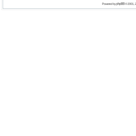
phpBB
Powered by
© 2001, 