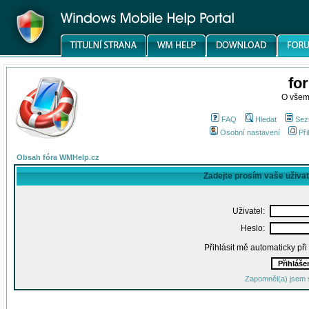
fo
O všem
FAQ
Hledat
Sez
Osobní nastavení
Při
Obsah fóra WMHelp.cz
Zadejte prosím vaše uživa
Uživatel:
Heslo:
Přihlásit mě automaticky př
Zapomněl(a) jsem 