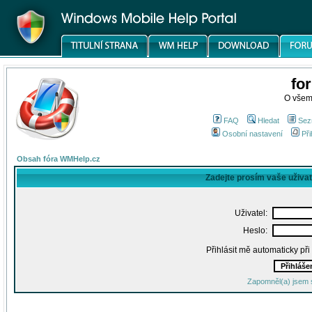
fo
O všem
FAQ
Hledat
Sez
Osobní nastavení
Při
Obsah fóra WMHelp.cz
Zadejte prosím vaše uživa
Uživatel:
Heslo:
Přihlásit mě automaticky př
Zapomněl(a) jsem 