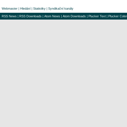
Webmaster
|
Hledání
|
Statistiky
|
Syndikační kanály
RSS News
|
RSS Downloads
|
Atom News
|
Atom Downloads
|
Plucker Text
|
Plucker Color