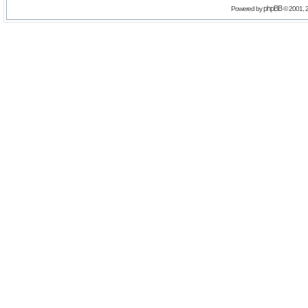
phpBB
Powered by
© 2001, 