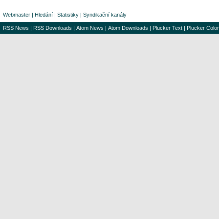
Webmaster
|
Hledání
|
Statistiky
|
Syndikační kanály
RSS News
|
RSS Downloads
|
Atom News
|
Atom Downloads
|
Plucker Text
|
Plucker Color