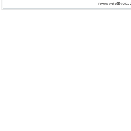
phpBB
Powered by
© 2001, 