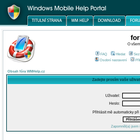
fo
O všem
FAQ
Hledat
Sez
Osobní nastavení
Při
Obsah fóra WMHelp.cz
Zadejte prosím vaše uživa
Uživatel:
Heslo:
Přihlásit mě automaticky př
Zapomněl(a) jsem 