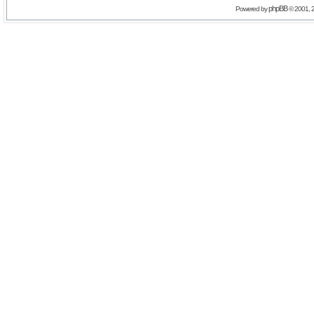
phpBB
Powered by
© 2001, 