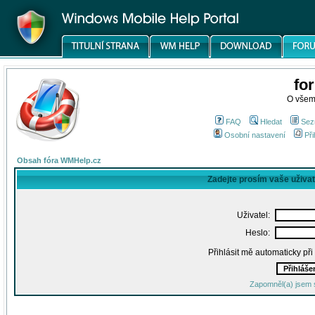
fo
O všem
FAQ
Hledat
Sez
Osobní nastavení
Při
Obsah fóra WMHelp.cz
Zadejte prosím vaše uživa
Uživatel:
Heslo:
Přihlásit mě automaticky př
Zapomněl(a) jsem 