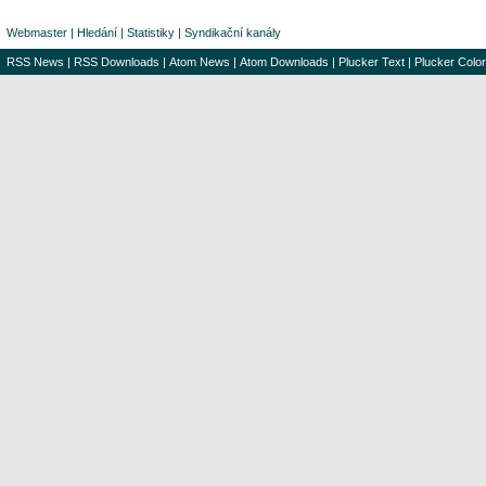
Webmaster
|
Hledání
|
Statistiky
|
Syndikační kanály
RSS News
|
RSS Downloads
|
Atom News
|
Atom Downloads
|
Plucker Text
|
Plucker Color