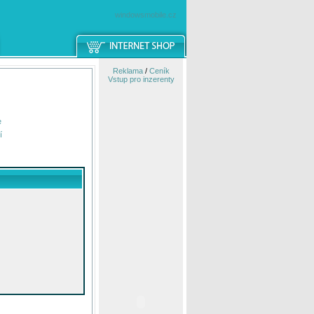
windowsmobile.cz
Reklama
/
Ceník
Vstup pro inzerenty
e
í