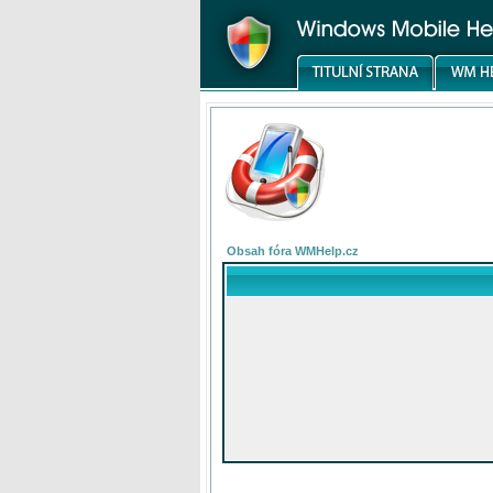
Obsah fóra WMHelp.cz