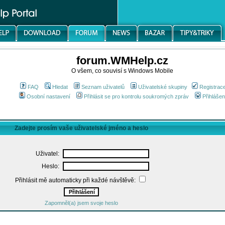
forum.WMHelp.cz
O všem, co souvisí s Windows Mobile
FAQ
Hledat
Seznam uživatelů
Uživatelské skupiny
Registrac
Osobní nastavení
Přihlásit se pro kontrolu soukromých zpráv
Přihlášen
Zadejte prosím vaše uživatelské jméno a heslo
Uživatel:
Heslo:
Přihlásit mě automaticky při každé návštěvě:
Zapomněl(a) jsem svoje heslo