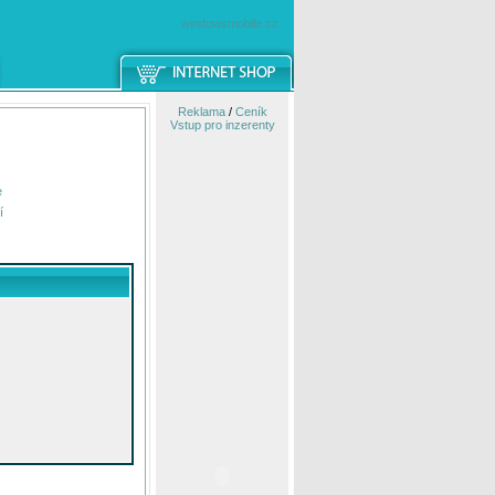
windowsmobile.cz
Reklama
/
Ceník
Vstup pro inzerenty
e
í