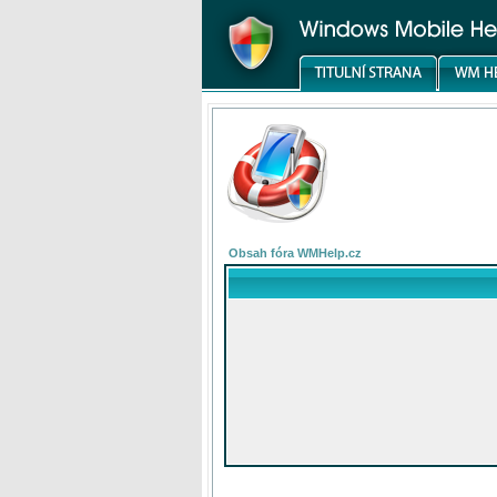
Obsah fóra WMHelp.cz