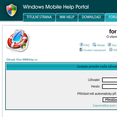
fo
O všem
FAQ
Hledat
Sez
Osobní nastavení
Při
Obsah fóra WMHelp.cz
Zadejte prosím vaše uživa
Uživatel:
Heslo:
Přihlásit mě automaticky př
Zapomněl(a) jsem 