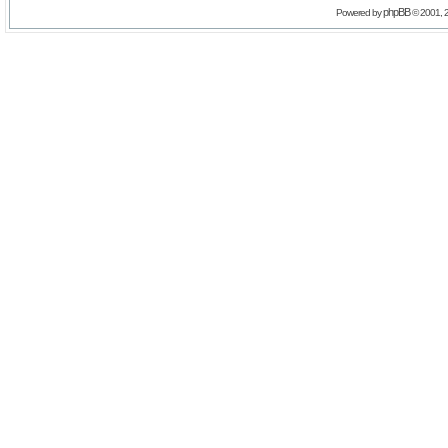
phpBB
Powered by
© 2001, 