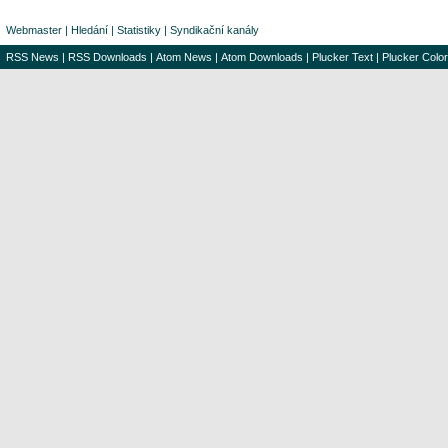
Webmaster
|
Hledání
|
Statistiky
|
Syndikační kanály
RSS News
|
RSS Downloads
|
Atom News
|
Atom Downloads
|
Plucker Text
|
Plucker Color