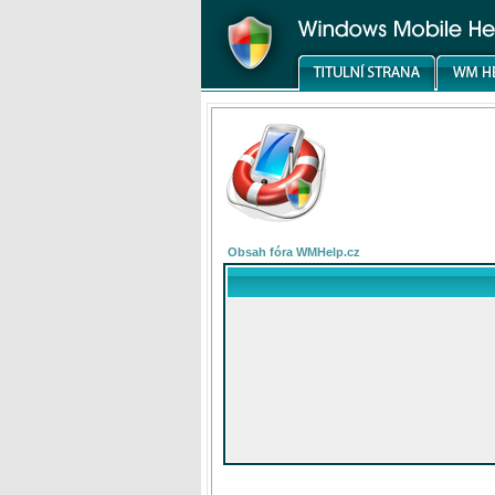
Obsah fóra WMHelp.cz