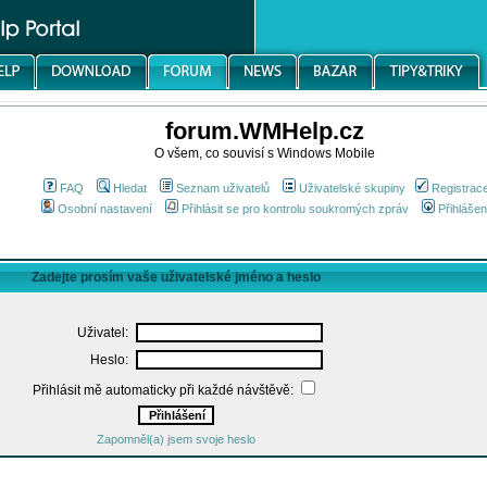
forum.WMHelp.cz
O všem, co souvisí s Windows Mobile
FAQ
Hledat
Seznam uživatelů
Uživatelské skupiny
Registrac
Osobní nastavení
Přihlásit se pro kontrolu soukromých zpráv
Přihlášen
Zadejte prosím vaše uživatelské jméno a heslo
Uživatel:
Heslo:
Přihlásit mě automaticky při každé návštěvě:
Zapomněl(a) jsem svoje heslo