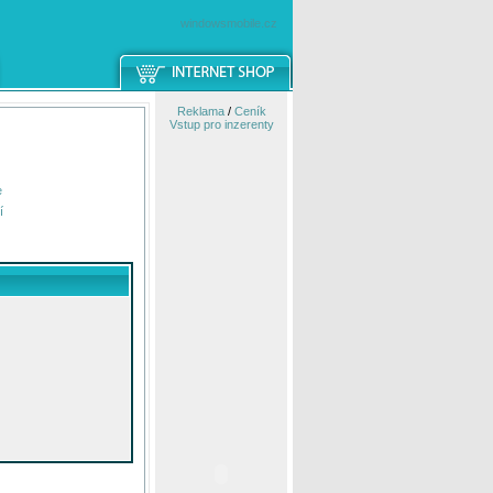
windowsmobile.cz
Reklama
/
Ceník
Vstup pro inzerenty
e
í