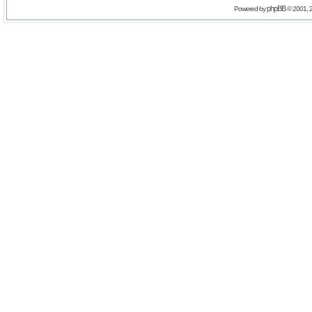
phpBB
Powered by
© 2001, 