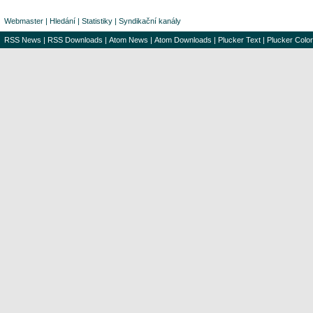
Webmaster
|
Hledání
|
Statistiky
|
Syndikační kanály
RSS News
|
RSS Downloads
|
Atom News
|
Atom Downloads
|
Plucker Text
|
Plucker Color