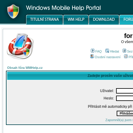
fo
O všem
FAQ
Hledat
Sez
Osobní nastavení
Při
Obsah fóra WMHelp.cz
Zadejte prosím vaše uživa
Uživatel:
Heslo:
Přihlásit mě automaticky př
Zapomněl(a) jsem 