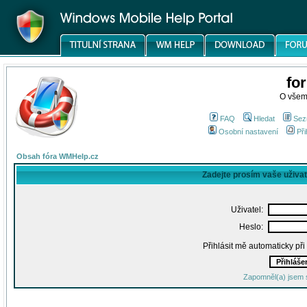
fo
O všem
FAQ
Hledat
Sez
Osobní nastavení
Při
Obsah fóra WMHelp.cz
Zadejte prosím vaše uživa
Uživatel:
Heslo:
Přihlásit mě automaticky př
Zapomněl(a) jsem 