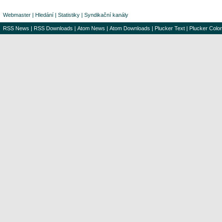
Webmaster
|
Hledání
|
Statistiky
|
Syndikační kanály
RSS News
|
RSS Downloads
|
Atom News
|
Atom Downloads
|
Plucker Text
|
Plucker Color