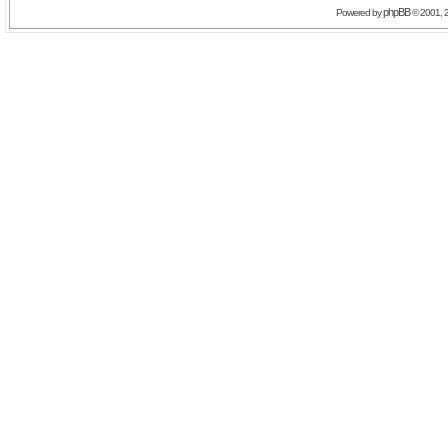
phpBB
Powered by
© 2001, 