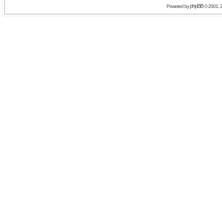
phpBB
Powered by
© 2001, 