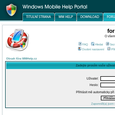
fo
O všem
FAQ
Hledat
Sez
Osobní nastavení
Při
Obsah fóra WMHelp.cz
Zadejte prosím vaše uživa
Uživatel:
Heslo:
Přihlásit mě automaticky př
Zapomněl(a) jsem 