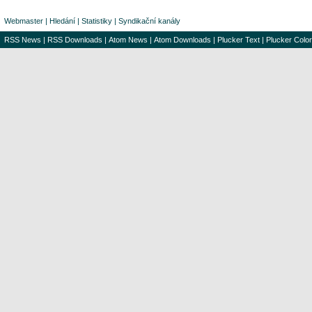
Webmaster
|
Hledání
|
Statistiky
|
Syndikační kanály
RSS News
|
RSS Downloads
|
Atom News
|
Atom Downloads
|
Plucker Text
|
Plucker Color