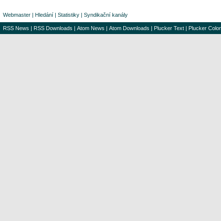
Webmaster
|
Hledání
|
Statistiky
|
Syndikační kanály
RSS News
|
RSS Downloads
|
Atom News
|
Atom Downloads
|
Plucker Text
|
Plucker Color