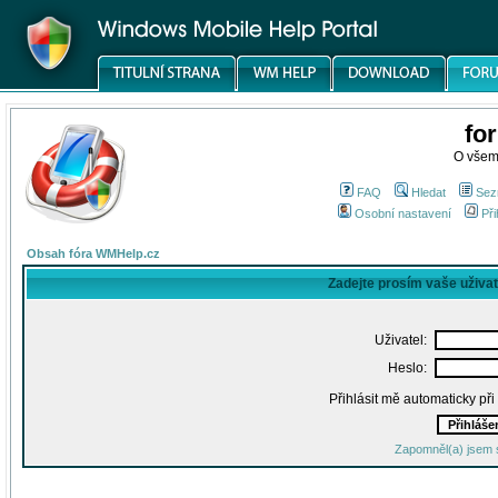
fo
O všem
FAQ
Hledat
Sez
Osobní nastavení
Při
Obsah fóra WMHelp.cz
Zadejte prosím vaše uživa
Uživatel:
Heslo:
Přihlásit mě automaticky př
Zapomněl(a) jsem 