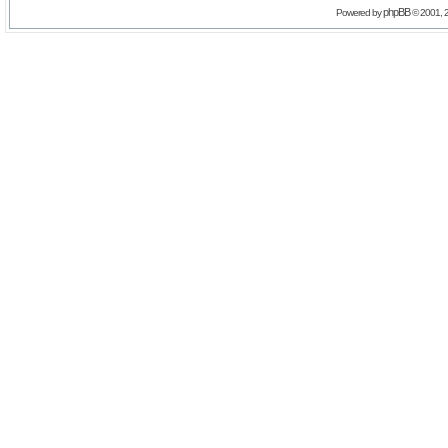
phpBB
Powered by
© 2001, 