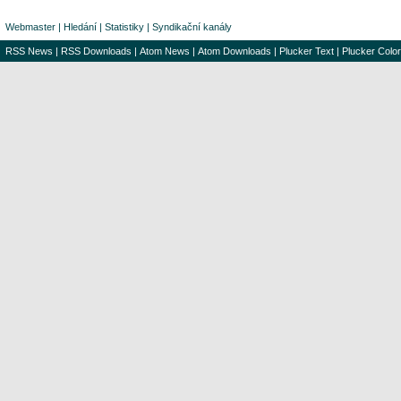
Webmaster
|
Hledání
|
Statistiky
|
Syndikační kanály
RSS News
|
RSS Downloads
|
Atom News
|
Atom Downloads
|
Plucker Text
|
Plucker Color