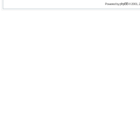
phpBB
Powered by
© 2001, 