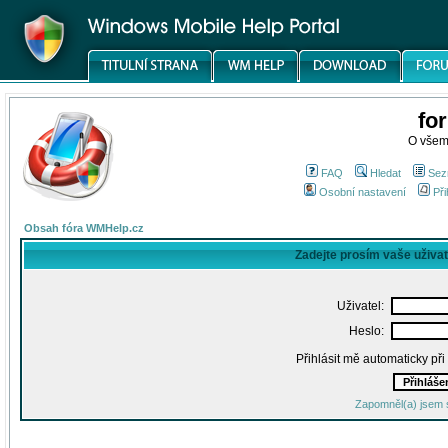
fo
O všem
FAQ
Hledat
Sez
Osobní nastavení
Při
Obsah fóra WMHelp.cz
Zadejte prosím vaše uživa
Uživatel:
Heslo:
Přihlásit mě automaticky př
Zapomněl(a) jsem 