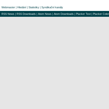
Webmaster
|
Hledání
|
Statistiky
|
Syndikační kanály
RSS News
|
RSS Downloads
|
Atom News
|
Atom Downloads
|
Plucker Text
|
Plucker Color