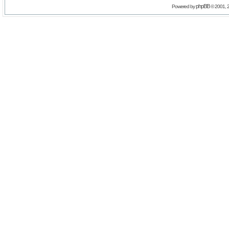
phpBB
Powered by
© 2001, 