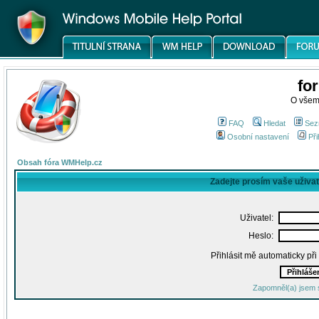
fo
O všem
FAQ
Hledat
Sez
Osobní nastavení
Při
Obsah fóra WMHelp.cz
Zadejte prosím vaše uživa
Uživatel:
Heslo:
Přihlásit mě automaticky př
Zapomněl(a) jsem 