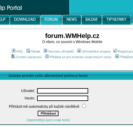
forum.WMHelp.cz
O všem, co souvisí s Windows Mobile
FAQ
Hledat
Seznam uživatelů
Uživatelské skupiny
Registrac
Osobní nastavení
Přihlásit se pro kontrolu soukromých zpráv
Přihlášen
Zadejte prosím vaše uživatelské jméno a heslo
Uživatel:
Heslo:
Přihlásit mě automaticky při každé návštěvě:
Zapomněl(a) jsem svoje heslo