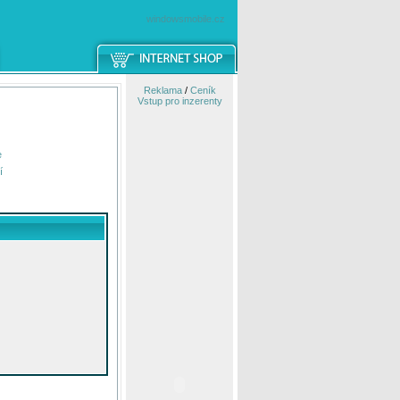
windowsmobile.cz
Reklama
/
Ceník
Vstup pro inzerenty
e
í