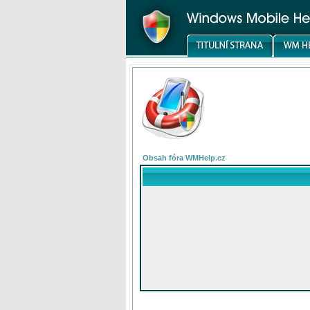
Obsah fóra WMHelp.cz