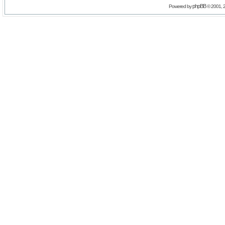
phpBB
Powered by
© 2001, 