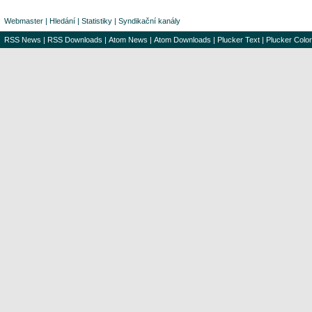
Webmaster
|
Hledání
|
Statistiky
|
Syndikační kanály
RSS News
|
RSS Downloads
|
Atom News
|
Atom Downloads
|
Plucker Text
|
Plucker Color