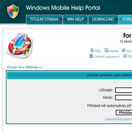
fo
O všem
FAQ
Hledat
Sez
Osobní nastavení
Při
Obsah fóra WMHelp.cz
Zadejte prosím vaše uživa
Uživatel:
Heslo:
Přihlásit mě automaticky př
Zapomněl(a) jsem 