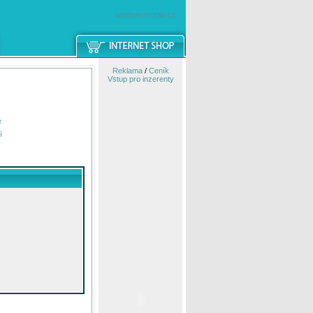
windowsmobile.cz
Reklama
/
Ceník
Vstup pro inzerenty
e
í