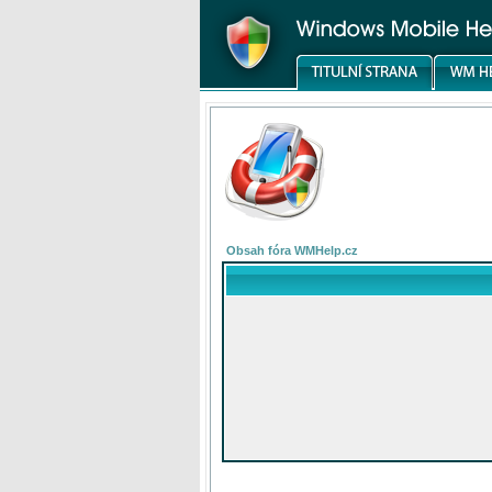
Obsah fóra WMHelp.cz