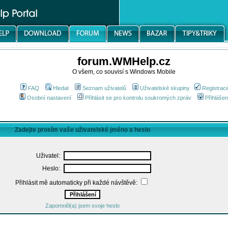
forum.WMHelp.cz
O všem, co souvisí s Windows Mobile
FAQ
Hledat
Seznam uživatelů
Uživatelské skupiny
Registrac
Osobní nastavení
Přihlásit se pro kontrolu soukromých zpráv
Přihlášen
Zadejte prosím vaše uživatelské jméno a heslo
Uživatel:
Heslo:
Přihlásit mě automaticky při každé návštěvě:
Zapomněl(a) jsem svoje heslo