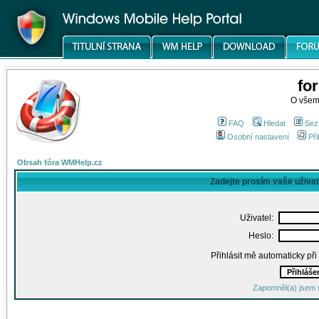
fo
O všem
FAQ
Hledat
Sez
Osobní nastavení
Při
Obsah fóra WMHelp.cz
Zadejte prosím vaše uživa
Uživatel:
Heslo:
Přihlásit mě automaticky př
Zapomněl(a) jsem 