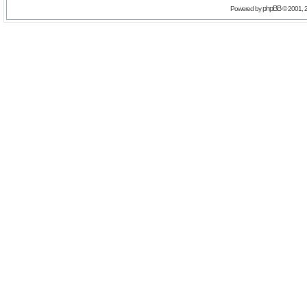
phpBB
Powered by
© 2001, 