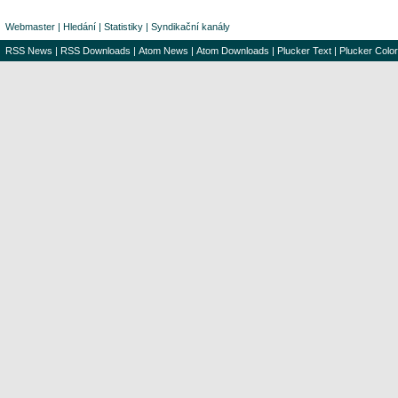
Webmaster
|
Hledání
|
Statistiky
|
Syndikační kanály
RSS News
|
RSS Downloads
|
Atom News
|
Atom Downloads
|
Plucker Text
|
Plucker Color