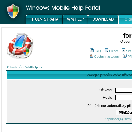
fo
O všem
FAQ
Hledat
Sez
Osobní nastavení
Při
Obsah fóra WMHelp.cz
Zadejte prosím vaše uživa
Uživatel:
Heslo:
Přihlásit mě automaticky př
Zapomněl(a) jsem 