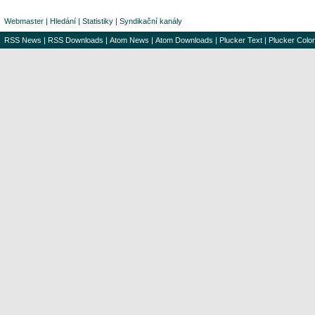
Webmaster
|
Hledání
|
Statistiky
|
Syndikační kanály
RSS News
|
RSS Downloads
|
Atom News
|
Atom Downloads
|
Plucker Text
|
Plucker Color