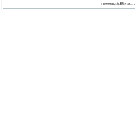
phpBB
Powered by
© 2001, 