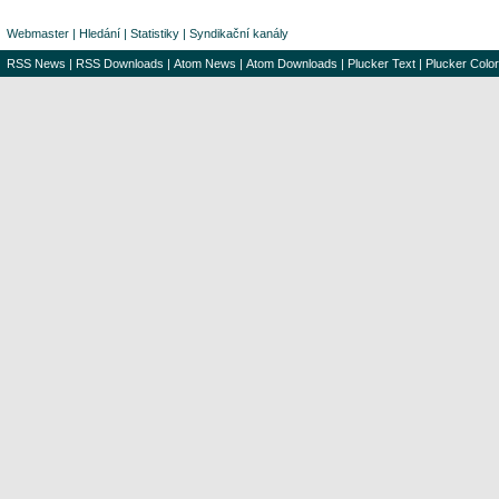
Webmaster
|
Hledání
|
Statistiky
|
Syndikační kanály
RSS News
|
RSS Downloads
|
Atom News
|
Atom Downloads
|
Plucker Text
|
Plucker Color