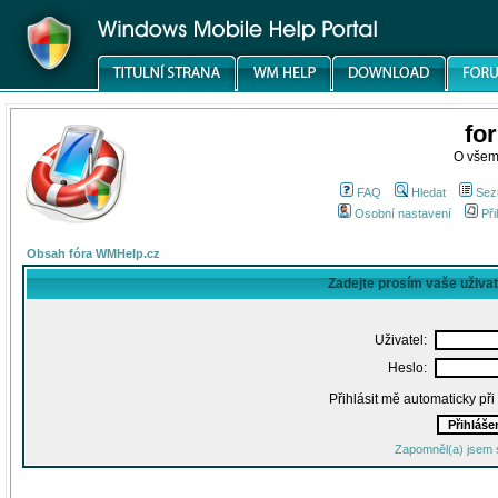
fo
O všem
FAQ
Hledat
Sez
Osobní nastavení
Při
Obsah fóra WMHelp.cz
Zadejte prosím vaše uživa
Uživatel:
Heslo:
Přihlásit mě automaticky př
Zapomněl(a) jsem 