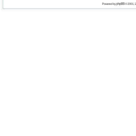
phpBB
Powered by
© 2001, 