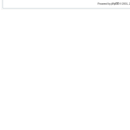
phpBB
Powered by
© 2001, 