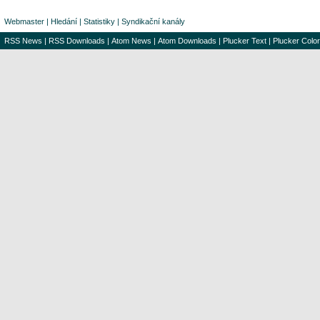
Webmaster
|
Hledání
|
Statistiky
|
Syndikační kanály
RSS News
|
RSS Downloads
|
Atom News
|
Atom Downloads
|
Plucker Text
|
Plucker Color