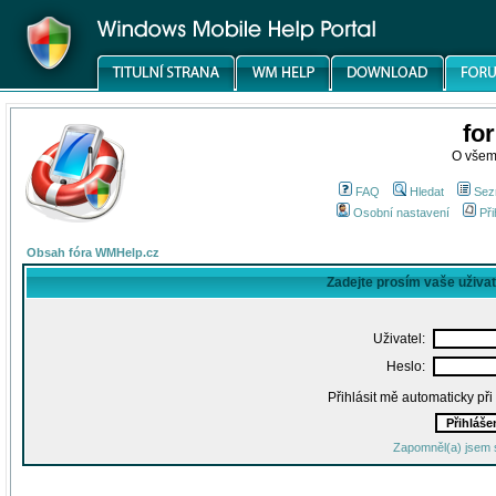
fo
O všem
FAQ
Hledat
Sez
Osobní nastavení
Při
Obsah fóra WMHelp.cz
Zadejte prosím vaše uživa
Uživatel:
Heslo:
Přihlásit mě automaticky př
Zapomněl(a) jsem 