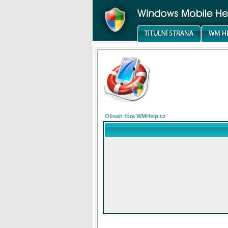
Obsah fóra WMHelp.cz