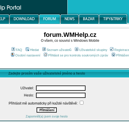
forum.WMHelp.cz
O všem, co souvisí s Windows Mobile
FAQ
Hledat
Seznam uživatelů
Uživatelské skupiny
Registrac
Osobní nastavení
Přihlásit se pro kontrolu soukromých zpráv
Přihlášen
Zadejte prosím vaše uživatelské jméno a heslo
Uživatel:
Heslo:
Přihlásit mě automaticky při každé návštěvě:
Zapomněl(a) jsem svoje heslo