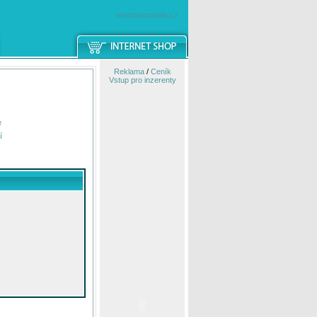
windowsmobile.cz
Reklama
/
Ceník
Vstup pro inzerenty
e
í