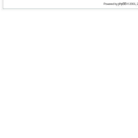
phpBB
Powered by
© 2001, 