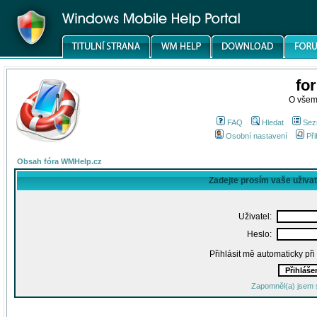
fo
O všem
FAQ
Hledat
Sez
Osobní nastavení
Při
Obsah fóra WMHelp.cz
Zadejte prosím vaše uživa
Uživatel:
Heslo:
Přihlásit mě automaticky př
Zapomněl(a) jsem 