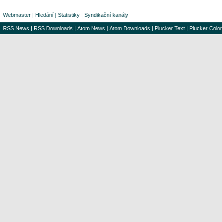
Webmaster
|
Hledání
|
Statistiky
|
Syndikační kanály
RSS News
|
RSS Downloads
|
Atom News
|
Atom Downloads
|
Plucker Text
|
Plucker Color