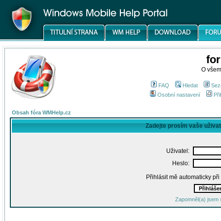
fo
O všem
FAQ
Hledat
Sez
Osobní nastavení
Při
Obsah fóra WMHelp.cz
Zadejte prosím vaše uživa
Uživatel:
Heslo:
Přihlásit mě automaticky př
Zapomněl(a) jsem 