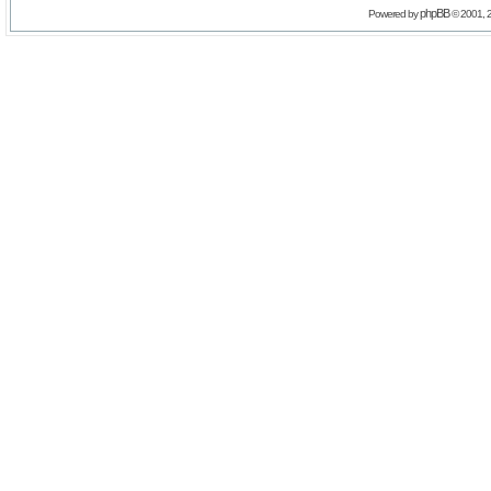
phpBB
Powered by
© 2001, 