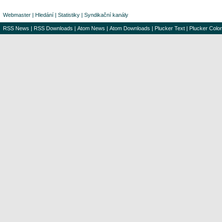
Webmaster
|
Hledání
|
Statistiky
|
Syndikační kanály
RSS News
|
RSS Downloads
|
Atom News
|
Atom Downloads
|
Plucker Text
|
Plucker Color