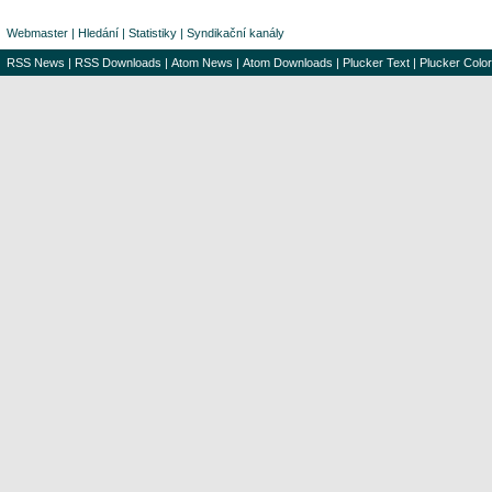
Webmaster
|
Hledání
|
Statistiky
|
Syndikační kanály
RSS News
|
RSS Downloads
|
Atom News
|
Atom Downloads
|
Plucker Text
|
Plucker Color