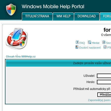
fo
O všem
FAQ
Hledat
Sez
Osobní nastavení
Při
Obsah fóra WMHelp.cz
Zadejte prosím vaše uživa
Uživatel:
Heslo:
Přihlásit mě automaticky př
Zapomněl(a) jsem 