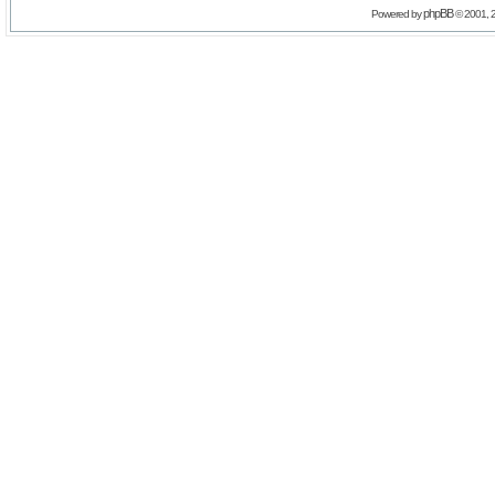
phpBB
Powered by
© 2001, 