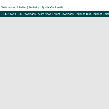
Webmaster
|
Hledání
|
Statistiky
|
Syndikační kanály
RSS News
|
RSS Downloads
|
Atom News
|
Atom Downloads
|
Plucker Text
|
Plucker Color