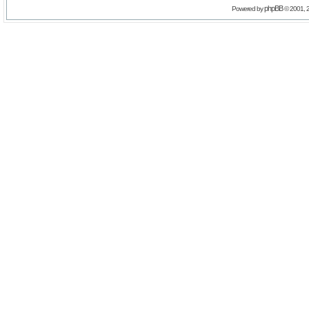
phpBB
Powered by
© 2001, 