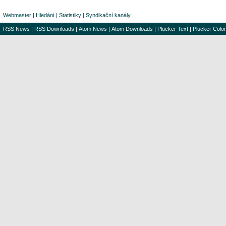
Webmaster
|
Hledání
|
Statistiky
|
Syndikační kanály
RSS News
|
RSS Downloads
|
Atom News
|
Atom Downloads
|
Plucker Text
|
Plucker Color