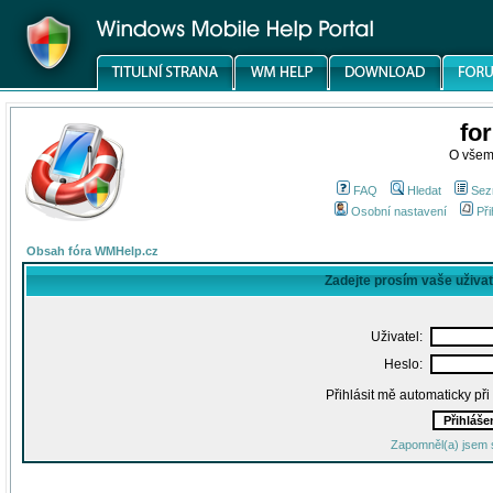
fo
O všem
FAQ
Hledat
Sez
Osobní nastavení
Při
Obsah fóra WMHelp.cz
Zadejte prosím vaše uživa
Uživatel:
Heslo:
Přihlásit mě automaticky př
Zapomněl(a) jsem 