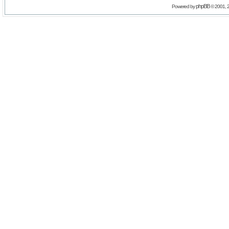
phpBB
Powered by
© 2001, 