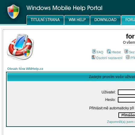
fo
O všem
FAQ
Hledat
Sez
Osobní nastavení
Při
Obsah fóra WMHelp.cz
Zadejte prosím vaše uživa
Uživatel:
Heslo:
Přihlásit mě automaticky př
Zapomněl(a) jsem 