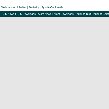
Webmaster
|
Hledání
|
Statistiky
|
Syndikační kanály
RSS News
|
RSS Downloads
|
Atom News
|
Atom Downloads
|
Plucker Text
|
Plucker Color