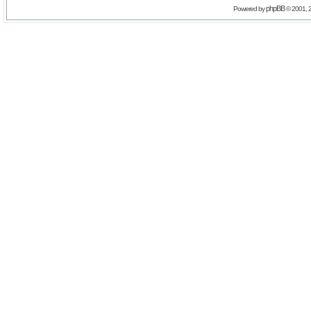
phpBB
Powered by
© 2001, 