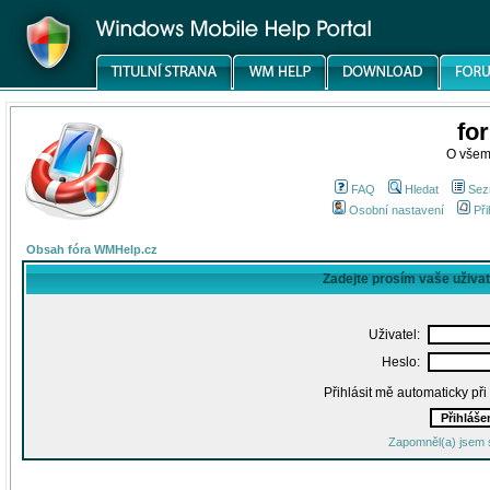
fo
O všem
FAQ
Hledat
Sez
Osobní nastavení
Při
Obsah fóra WMHelp.cz
Zadejte prosím vaše uživa
Uživatel:
Heslo:
Přihlásit mě automaticky př
Zapomněl(a) jsem 