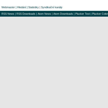
Webmaster
|
Hledání
|
Statistiky
|
Syndikační kanály
RSS News
|
RSS Downloads
|
Atom News
|
Atom Downloads
|
Plucker Text
|
Plucker Color